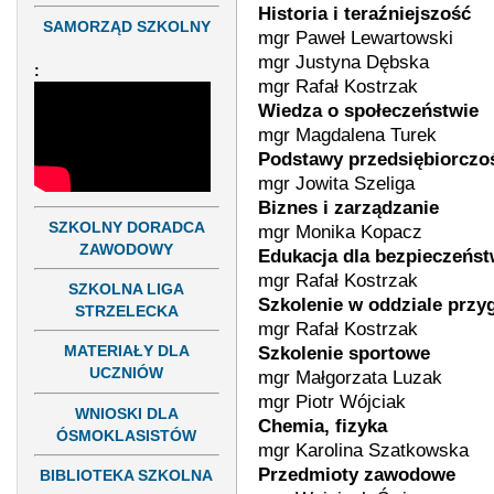
Historia i teraźniejszość
SAMORZĄD SZKOLNY
mgr Paweł Lewartowski
mgr Justyna Dębska
:
mgr Rafał Kostrzak
Wiedza o społeczeństwie
mgr Magdalena Turek
Podstawy przedsiębiorczo
mgr Jowita Szeliga
Biznes i zarządzanie
SZKOLNY DORADCA
mgr Monika Kopacz
ZAWODOWY
Edukacja dla bezpieczeńs
mgr Rafał Kostrzak
SZKOLNA LIGA
Szkolenie w oddziale prz
STRZELECKA
mgr Rafał Kostrzak
Szkolenie sportowe
MATERIAŁY DLA
UCZNIÓW
mgr Małgorzata Luzak
mgr Piotr Wójciak
WNIOSKI DLA
Chemia, fizyka
ÓSMOKLASISTÓW
mgr Karolina Szatkowska
Przedmioty zawodowe
BIBLIOTEKA SZKOLNA