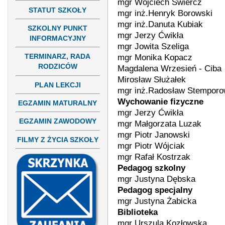
mgr Wojciech Świercz
STATUT SZKOŁY
mgr inż.Henryk Borowski
mgr inż.Danuta Kubiak
SZKOLNY PUNKT
mgr Jerzy Ćwikła
INFORMACYJNY
mgr Jowita Szeliga
mgr Monika Kopacz
TERMINARZ, RADA
RODZICÓW
Magdalena Wrzesień - Ciba
Mirosław Służałek
PLAN LEKCJI
mgr inż.Radosław Stemporo
Wychowanie fizyczne
EGZAMIN MATURALNY
mgr Jerzy Ćwikła
EGZAMIN ZAWODOWY
mgr Małgorzata Luzak
mgr Piotr Janowski
FILMY Z ŻYCIA SZKOŁY
mgr Piotr Wójciak
mgr Rafał Kostrzak
Pedagog szkolny
mgr Justyna Dębska
Pedagog specjalny
mgr Justyna Żabicka
Biblioteka
mgr Urszula Kozłowska