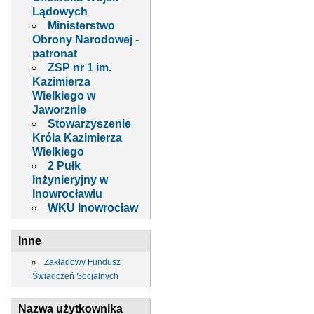
Lądowych
Ministerstwo
Obrony Narodowej -
patronat
ZSP nr 1 im.
Kazimierza
Wielkiego w
Jaworznie
Stowarzyszenie
Króla Kazimierza
Wielkiego
2 Pułk
Inżynieryjny w
Inowrocławiu
WKU Inowrocław
Inne
Zakładowy Fundusz
Świadczeń Socjalnych
Nazwa użytkownika