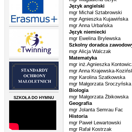
Język angielski
mgr Michał Sztabrowski
mgr Agnieszka Kujawińska
mgr Anna Urbańska
Język niemiecki
mgr Ewelina Brylewska
Szkolny doradca zawodow
mgr Alicja Walczak
Matematyka
mgr inż.Agnieszka Kontowic
mgr Anna Krajewska-Kozińs
mgr Karolina Szatkowska
mgr Małgorzata Sroczyńska
Biologia
mgr Małgorzata Żbikowska
SZKOŁA DO HYMNU
Geografia
mgr Jolanta Semrau Fac
Historia
mgr Paweł Lewartowski
mgr Rafał Kostrzak