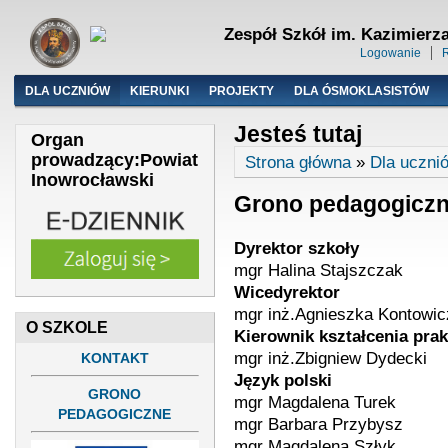
Zespół Szkół im. Kazimierz
Logowanie
R
Menu główne
DLA UCZNIÓW
KIERUNKI
PROJEKTY
DLA ÓSMOKLASISTÓW
Jesteś tutaj
Organ
prowadzący:Powiat
Strona główna
»
Dla uczni
Inowrocławski
Grono pedagogicz
Dyrektor szkoły
mgr Halina Stajszczak
Wicedyrektor
mgr inż.Agnieszka Kontowic
O SZKOLE
Kierownik kształcenia pra
mgr inż.Zbigniew Dydecki
KONTAKT
Język polski
GRONO
mgr Magdalena Turek
PEDAGOGICZNE
mgr Barbara Przybysz
mgr Magdalena Szłyk